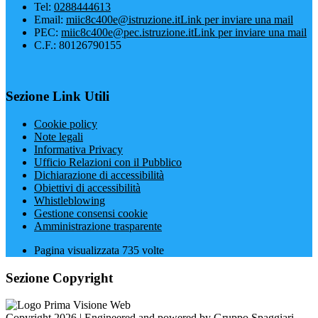
Tel:
0288444613
Email:
miic8c400e@istruzione.it
Link per inviare una mail
PEC:
miic8c400e@pec.istruzione.it
Link per inviare una mail
C.F.: 80126790155
Sezione Link Utili
Cookie policy
Note legali
Informativa Privacy
Ufficio Relazioni con il Pubblico
Dichiarazione di accessibilità
Obiettivi di accessibilità
Whistleblowing
Gestione consensi cookie
Amministrazione trasparente
Pagina visualizzata
735
volte
Sezione Copyright
Copyright 2026 | Engineered and powered by Gruppo Spaggiari