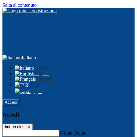
Salta al contenuto
Italiano
Italiano
English
Français
中文
عربى
Accedi
Accedi
button close
×
Nome Utente