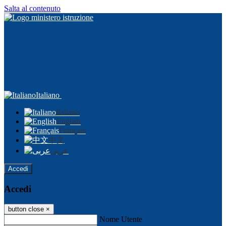
Salta al contenuto
Italiano
Italiano
English
Français
中文
عربى
Accedi
Accedi
button close
×
Nome Utente