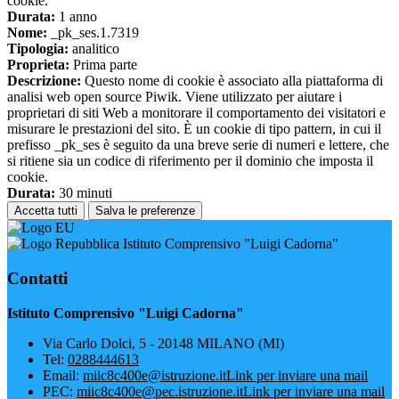
cookie.
Durata:
1 anno
Nome:
_pk_ses.1.7319
Tipologia:
analitico
Proprieta:
Prima parte
Descrizione:
Questo nome di cookie è associato alla piattaforma di
analisi web open source Piwik. Viene utilizzato per aiutare i
proprietari di siti Web a monitorare il comportamento dei visitatori e
misurare le prestazioni del sito. È un cookie di tipo pattern, in cui il
prefisso _pk_ses è seguito da una breve serie di numeri e lettere, che
si ritiene sia un codice di riferimento per il dominio che imposta il
cookie.
Durata:
30 minuti
Accetta tutti
Salva le preferenze
Istituto Comprensivo "Luigi Cadorna"
Contatti
Istituto Comprensivo "Luigi Cadorna"
Via Carlo Dolci, 5 - 20148 MILANO (MI)
Tel:
0288444613
Email:
miic8c400e@istruzione.it
Link per inviare una mail
PEC:
miic8c400e@pec.istruzione.it
Link per inviare una mail