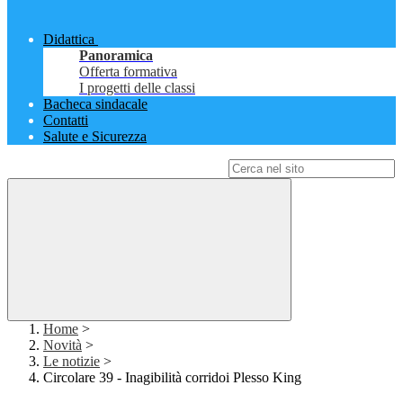
Didattica
Panoramica
Offerta formativa
I progetti delle classi
Bacheca sindacale
Contatti
Salute e Sicurezza
Campo di ricerca per le pagine del sito
Home
>
Novità
>
Le notizie
>
Circolare 39 - Inagibilità corridoi Plesso King