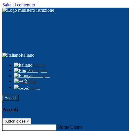
Salta al contenuto
Italiano
Italiano
English
Français
中文
عربى
Accedi
Accedi
button close
×
Nome Utente