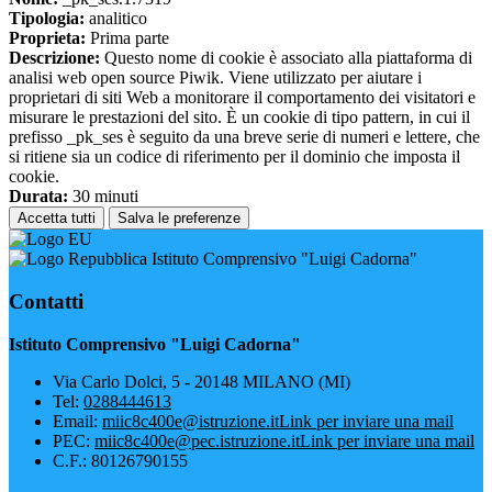
Tipologia:
analitico
Proprieta:
Prima parte
Descrizione:
Questo nome di cookie è associato alla piattaforma di
analisi web open source Piwik. Viene utilizzato per aiutare i
proprietari di siti Web a monitorare il comportamento dei visitatori e
misurare le prestazioni del sito. È un cookie di tipo pattern, in cui il
prefisso _pk_ses è seguito da una breve serie di numeri e lettere, che
si ritiene sia un codice di riferimento per il dominio che imposta il
cookie.
Durata:
30 minuti
Accetta tutti
Salva le preferenze
Istituto Comprensivo "Luigi Cadorna"
Contatti
Istituto Comprensivo "Luigi Cadorna"
Via Carlo Dolci, 5 - 20148 MILANO (MI)
Tel:
0288444613
Email:
miic8c400e@istruzione.it
Link per inviare una mail
PEC:
miic8c400e@pec.istruzione.it
Link per inviare una mail
C.F.: 80126790155