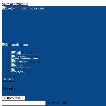
Salta al contenuto
Italiano
Italiano
English
Français
中文
عربى
Accedi
Accedi
button close
×
Nome Utente