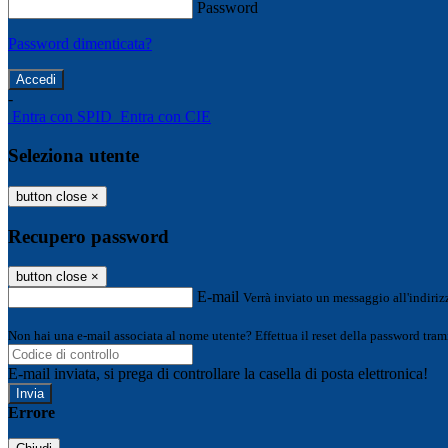
Password
Password dimenticata?
-
Entra con SPID
Entra con CIE
Seleziona utente
button close
×
Recupero password
button close
×
E-mail
Verrà inviato un messaggio all'indirizz
Non hai una e-mail associata al nome utente? Effettua il reset della password tram
E-mail inviata, si prega di controllare la casella di posta elettronica!
Errore