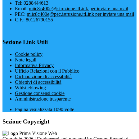
Tel:
0288444613
Email:
miic8c400e@istruzione.it
Link per inviare una mail
PEC:
miic8c400e@pec.istruzione.it
Link per inviare una mail
C.F.: 80126790155
Sezione Link Utili
Cookie policy
Note legali
Informativa Privacy
Ufficio Relazioni con il Pubblico
Dichiarazione di accessibilità
Obiettivi di accessibilità
Whistleblowing
Gestione consensi cookie
Amministrazione trasparente
Pagina visualizzata
1090
volte
Sezione Copyright
Copyright 2026 | Engineered and powered by Gruppo Spaggiari