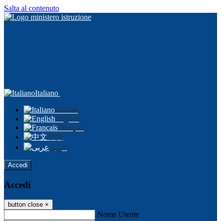
Salta al contenuto
Italiano
Italiano
English
Français
中文
عربى
Accedi
Accedi
button close
×
Nome Utente