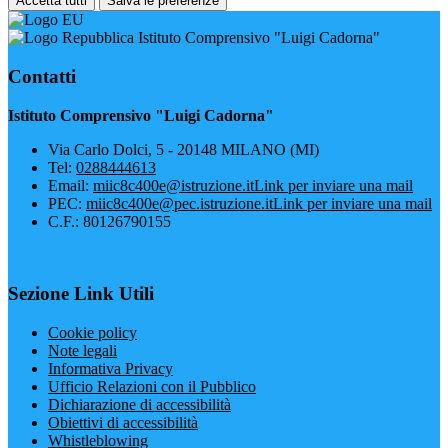
Accetta tutti
Salva le preferenze
Istituto Comprensivo "Luigi Cadorna"
Contatti
Istituto Comprensivo "Luigi Cadorna"
Via Carlo Dolci, 5 - 20148 MILANO (MI)
Tel:
0288444613
Email:
miic8c400e@istruzione.it
Link per inviare una mail
PEC:
miic8c400e@pec.istruzione.it
Link per inviare una mail
C.F.: 80126790155
Sezione Link Utili
Cookie policy
Note legali
Informativa Privacy
Ufficio Relazioni con il Pubblico
Dichiarazione di accessibilità
Obiettivi di accessibilità
Whistleblowing