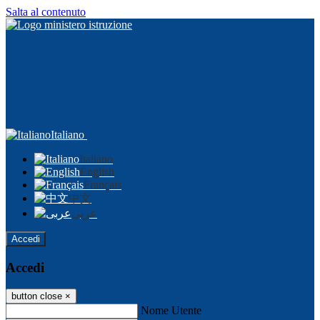
Salta al contenuto
Italiano
Italiano
English
Français
中文
عربى
Accedi
Accedi
button close
×
Nome Utente