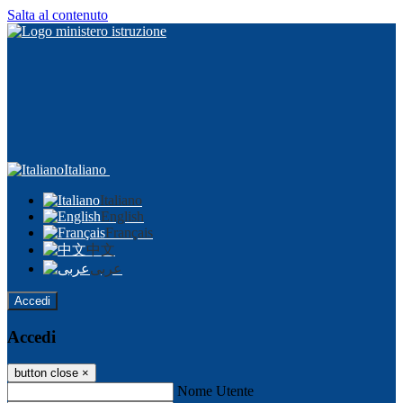
Salta al contenuto
Italiano
Italiano
English
Français
中文
عربى
Accedi
Accedi
button close
×
Nome Utente