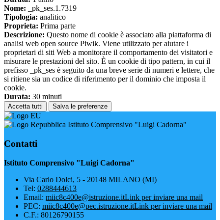
Nome:
_pk_ses.1.7319
Tipologia:
analitico
Proprieta:
Prima parte
Descrizione:
Questo nome di cookie è associato alla piattaforma di
analisi web open source Piwik. Viene utilizzato per aiutare i
proprietari di siti Web a monitorare il comportamento dei visitatori e
misurare le prestazioni del sito. È un cookie di tipo pattern, in cui il
prefisso _pk_ses è seguito da una breve serie di numeri e lettere, che
si ritiene sia un codice di riferimento per il dominio che imposta il
cookie.
Durata:
30 minuti
Accetta tutti
Salva le preferenze
Istituto Comprensivo "Luigi Cadorna"
Contatti
Istituto Comprensivo "Luigi Cadorna"
Via Carlo Dolci, 5 - 20148 MILANO (MI)
Tel:
0288444613
Email:
miic8c400e@istruzione.it
Link per inviare una mail
PEC:
miic8c400e@pec.istruzione.it
Link per inviare una mail
C.F.: 80126790155