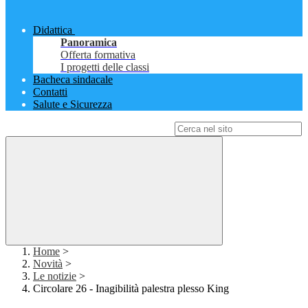
Didattica
Panoramica
Offerta formativa
I progetti delle classi
Bacheca sindacale
Contatti
Salute e Sicurezza
Campo di ricerca per le pagine del sito
Home
>
Novità
>
Le notizie
>
Circolare 26 - Inagibilità palestra plesso King