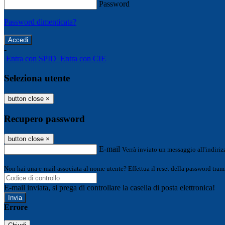
Password
Password dimenticata?
-
Entra con SPID
Entra con CIE
Seleziona utente
button close
×
Recupero password
button close
×
E-mail
Verrà inviato un messaggio all'indirizz
Non hai una e-mail associata al nome utente? Effettua il reset della password tram
E-mail inviata, si prega di controllare la casella di posta elettronica!
Errore