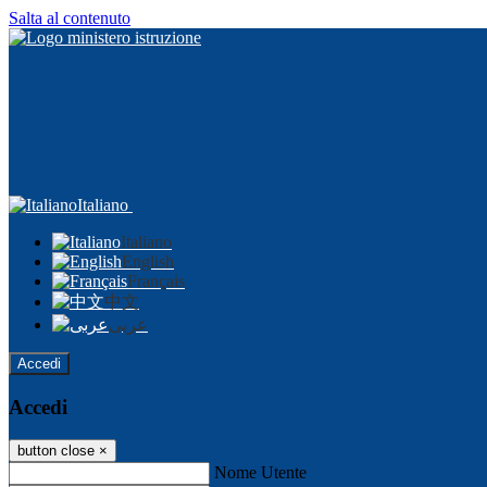
Salta al contenuto
Italiano
Italiano
English
Français
中文
عربى
Accedi
Accedi
button close
×
Nome Utente