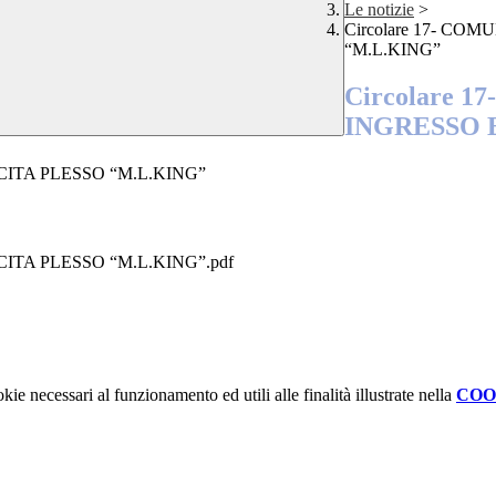
Le notizie
>
Circolare 17- C
“M.L.KING”
Circolare 
INGRESSO 
CITA PLESSO “M.L.KING”
ITA PLESSO “M.L.KING”.pdf
kie necessari al funzionamento ed utili alle finalità illustrate nella
COO