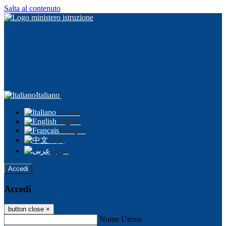
Salta al contenuto
Italiano
Italiano
English
Français
中文
عربى
Accedi
Accedi
button close
×
Nome Utente