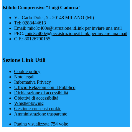
Istituto Comprensivo "Luigi Cadorna"
Via Carlo Dolci, 5 - 20148 MILANO (MI)
Tel:
0288444613
Email:
miic8c400e@istruzione.it
Link per inviare una mail
PEC:
miic8c400e@pec.istruzione.it
Link per inviare una mail
C.F.: 80126790155
Sezione Link Utili
Cookie policy
Note legali
Informativa Privacy
Ufficio Relazioni con il Pubblico
Dichiarazione di accessibilità
Obiettivi di accessibilità
Whistleblowing
Gestione consensi cookie
Amministrazione trasparente
Pagina visualizzata
754
volte