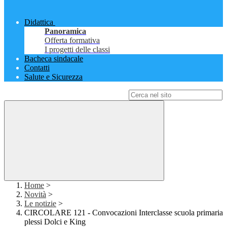
Didattica
Panoramica
Offerta formativa
I progetti delle classi
Bacheca sindacale
Contatti
Salute e Sicurezza
Campo di ricerca per le pagine del sito
Home
>
Novità
>
Le notizie
>
CIRCOLARE 121 - Convocazioni Interclasse scuola primaria
plessi Dolci e King