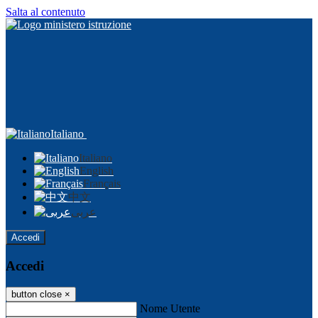
Salta al contenuto
Italiano
Italiano
English
Français
中文
عربى
Accedi
Accedi
button close
×
Nome Utente