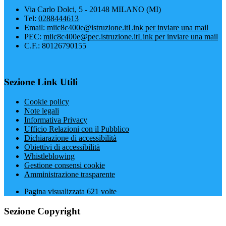
Via Carlo Dolci, 5 - 20148 MILANO (MI)
Tel:
0288444613
Email:
miic8c400e@istruzione.it
Link per inviare una mail
PEC:
miic8c400e@pec.istruzione.it
Link per inviare una mail
C.F.: 80126790155
Sezione Link Utili
Cookie policy
Note legali
Informativa Privacy
Ufficio Relazioni con il Pubblico
Dichiarazione di accessibilità
Obiettivi di accessibilità
Whistleblowing
Gestione consensi cookie
Amministrazione trasparente
Pagina visualizzata
621
volte
Sezione Copyright