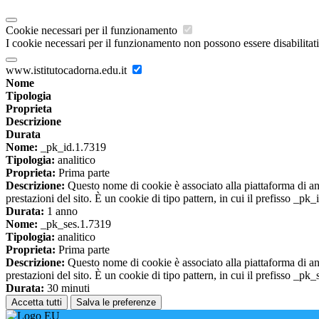
Cookie necessari per il funzionamento
I cookie necessari per il funzionamento non possono essere disabilitati.
www.istitutocadorna.edu.it
Nome
Tipologia
Proprieta
Descrizione
Durata
Nome:
_pk_id.1.7319
Tipologia:
analitico
Proprieta:
Prima parte
Descrizione:
Questo nome di cookie è associato alla piattaforma di ana
prestazioni del sito. È un cookie di tipo pattern, in cui il prefisso _pk
Durata:
1 anno
Nome:
_pk_ses.1.7319
Tipologia:
analitico
Proprieta:
Prima parte
Descrizione:
Questo nome di cookie è associato alla piattaforma di ana
prestazioni del sito. È un cookie di tipo pattern, in cui il prefisso _pk
Durata:
30 minuti
Accetta tutti
Salva le preferenze