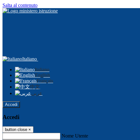
Salta al contenuto
Italiano
Italiano
English
Français
中文
عربى
Accedi
Accedi
button close
×
Nome Utente