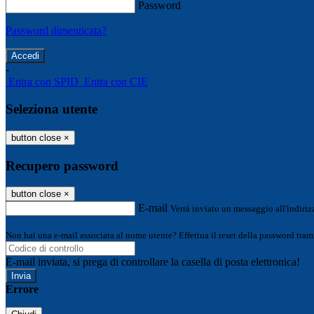
Password
Password dimenticata?
-
Entra con SPID
Entra con CIE
Seleziona utente
button close
×
Recupero password
button close
×
E-mail
Verrà inviato un messaggio all'indirizz
Non hai una e-mail associata al nome utente? Effettua il reset della password tram
E-mail inviata, si prega di controllare la casella di posta elettronica!
Errore