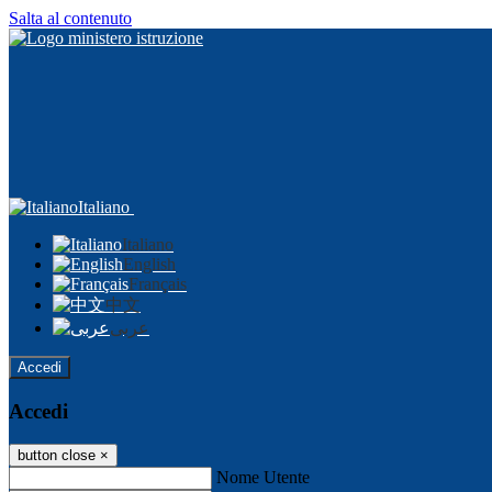
Salta al contenuto
Italiano
Italiano
English
Français
中文
عربى
Accedi
Accedi
button close
×
Nome Utente