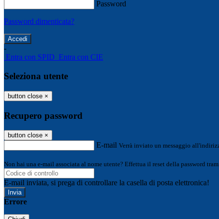
Password
Password dimenticata?
-
Entra con SPID
Entra con CIE
Seleziona utente
button close
×
Recupero password
button close
×
E-mail
Verrà inviato un messaggio all'indirizz
Non hai una e-mail associata al nome utente? Effettua il reset della password tram
E-mail inviata, si prega di controllare la casella di posta elettronica!
Errore