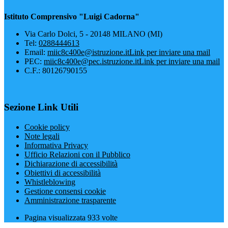
Istituto Comprensivo "Luigi Cadorna"
Via Carlo Dolci, 5 - 20148 MILANO (MI)
Tel:
0288444613
Email:
miic8c400e@istruzione.it
Link per inviare una mail
PEC:
miic8c400e@pec.istruzione.it
Link per inviare una mail
C.F.: 80126790155
Sezione Link Utili
Cookie policy
Note legali
Informativa Privacy
Ufficio Relazioni con il Pubblico
Dichiarazione di accessibilità
Obiettivi di accessibilità
Whistleblowing
Gestione consensi cookie
Amministrazione trasparente
Pagina visualizzata
933
volte