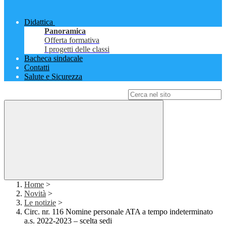
Didattica
Panoramica
Offerta formativa
I progetti delle classi
Bacheca sindacale
Contatti
Salute e Sicurezza
Campo di ricerca per le pagine del sito
Home
>
Novità
>
Le notizie
>
Circ. nr. 116 Nomine personale ATA a tempo indeterminato
a.s. 2022-2023 – scelta sedi