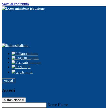
Salta al contenuto
Italiano
Italiano
English
Français
中文
عربى
Accedi
Accedi
button close
×
Nome Utente