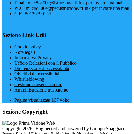
Email:
miic8c400e@istruzione.it
Link per inviare una mail
PEC:
miic8c400e@pec.istruzione.it
Link per inviare una mail
C.F.: 80126790155
Sezione Link Utili
Cookie policy
Note legali
Informativa Privacy
Ufficio Relazioni con il Pubblico
Dichiarazione di accessibilità
Obiettivi di accessibilità
Whistleblowing
Gestione consensi cookie
Amministrazione trasparente
Pagina visualizzata
167
volte
Sezione Copyright
Copyright 2026 | Engineered and powered by Gruppo Spaggiari
Parma S.p.A. | Divisione Publishing & New Social Media