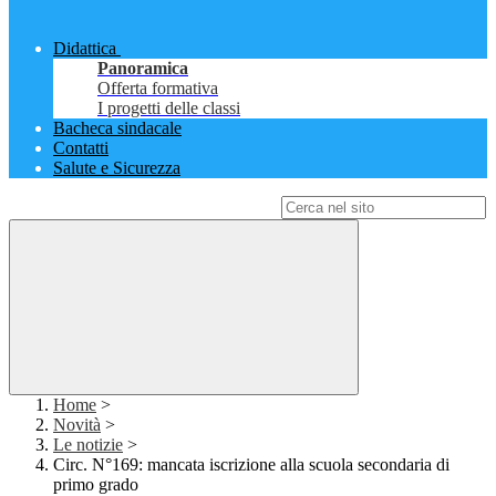
Didattica
Panoramica
Offerta formativa
I progetti delle classi
Bacheca sindacale
Contatti
Salute e Sicurezza
Campo di ricerca per le pagine del sito
Home
>
Novità
>
Le notizie
>
Circ. N°169: mancata iscrizione alla scuola secondaria di
primo grado