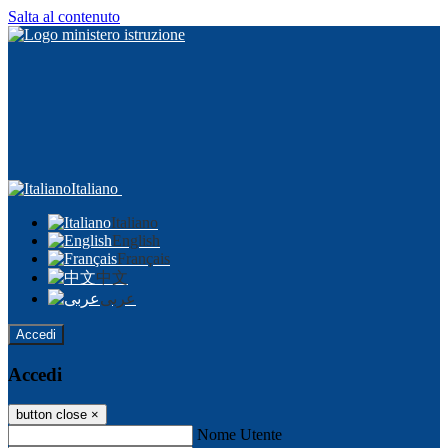
Salta al contenuto
Italiano
Italiano
English
Français
中文
عربى
Accedi
Accedi
button close
×
Nome Utente