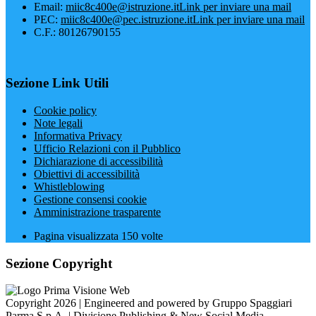
Email:
miic8c400e@istruzione.it
Link per inviare una mail
PEC:
miic8c400e@pec.istruzione.it
Link per inviare una mail
C.F.: 80126790155
Sezione Link Utili
Cookie policy
Note legali
Informativa Privacy
Ufficio Relazioni con il Pubblico
Dichiarazione di accessibilità
Obiettivi di accessibilità
Whistleblowing
Gestione consensi cookie
Amministrazione trasparente
Pagina visualizzata
150
volte
Sezione Copyright
Copyright 2026 | Engineered and powered by Gruppo Spaggiari
Parma S.p.A. | Divisione Publishing & New Social Media