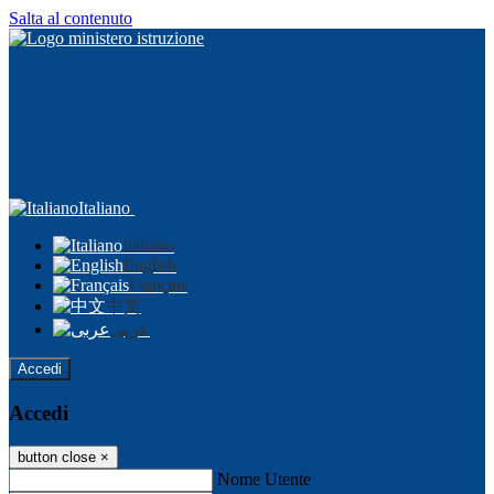
Salta al contenuto
Italiano
Italiano
English
Français
中文
عربى
Accedi
Accedi
button close
×
Nome Utente