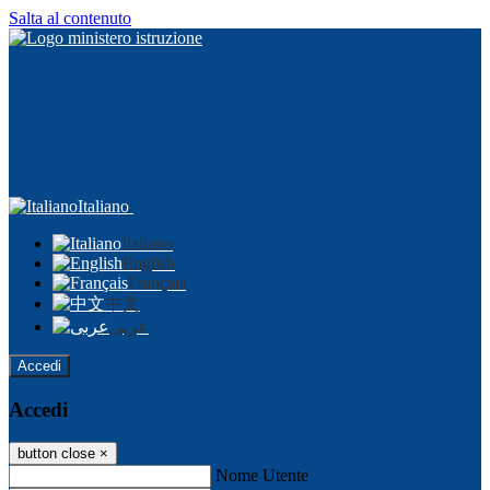
Salta al contenuto
Italiano
Italiano
English
Français
中文
عربى
Accedi
Accedi
button close
×
Nome Utente