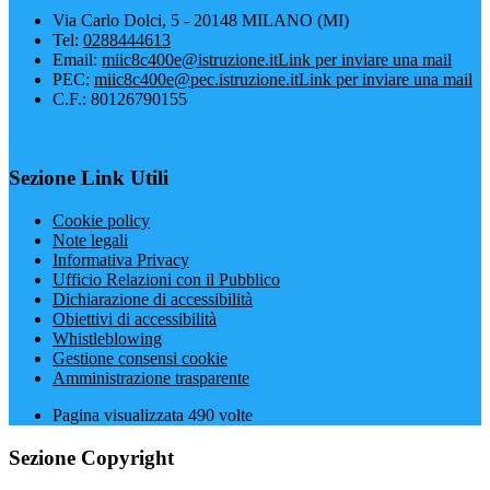
Via Carlo Dolci, 5 - 20148 MILANO (MI)
Tel:
0288444613
Email:
miic8c400e@istruzione.it
Link per inviare una mail
PEC:
miic8c400e@pec.istruzione.it
Link per inviare una mail
C.F.: 80126790155
Sezione Link Utili
Cookie policy
Note legali
Informativa Privacy
Ufficio Relazioni con il Pubblico
Dichiarazione di accessibilità
Obiettivi di accessibilità
Whistleblowing
Gestione consensi cookie
Amministrazione trasparente
Pagina visualizzata
490
volte
Sezione Copyright