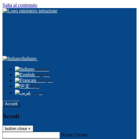
Salta al contenuto
Italiano
Italiano
English
Français
中文
عربى
Accedi
Accedi
button close
×
Nome Utente