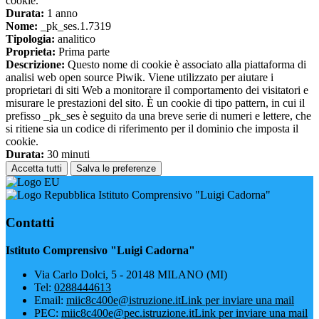
cookie.
Durata:
1 anno
Nome:
_pk_ses.1.7319
Tipologia:
analitico
Proprieta:
Prima parte
Descrizione:
Questo nome di cookie è associato alla piattaforma di
analisi web open source Piwik. Viene utilizzato per aiutare i
proprietari di siti Web a monitorare il comportamento dei visitatori e
misurare le prestazioni del sito. È un cookie di tipo pattern, in cui il
prefisso _pk_ses è seguito da una breve serie di numeri e lettere, che
si ritiene sia un codice di riferimento per il dominio che imposta il
cookie.
Durata:
30 minuti
Accetta tutti
Salva le preferenze
Istituto Comprensivo "Luigi Cadorna"
Contatti
Istituto Comprensivo "Luigi Cadorna"
Via Carlo Dolci, 5 - 20148 MILANO (MI)
Tel:
0288444613
Email:
miic8c400e@istruzione.it
Link per inviare una mail
PEC:
miic8c400e@pec.istruzione.it
Link per inviare una mail