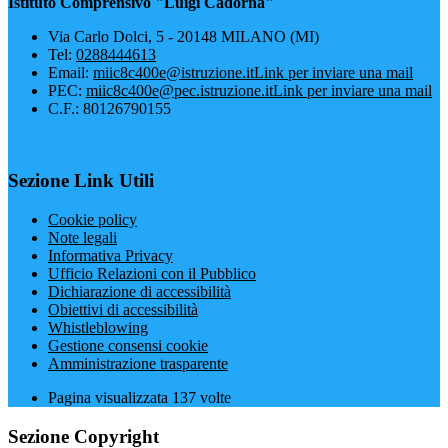
Istituto Comprensivo "Luigi Cadorna"
Via Carlo Dolci, 5 - 20148 MILANO (MI)
Tel:
0288444613
Email:
miic8c400e@istruzione.it
Link per inviare una mail
PEC:
miic8c400e@pec.istruzione.it
Link per inviare una mail
C.F.: 80126790155
Sezione Link Utili
Cookie policy
Note legali
Informativa Privacy
Ufficio Relazioni con il Pubblico
Dichiarazione di accessibilità
Obiettivi di accessibilità
Whistleblowing
Gestione consensi cookie
Amministrazione trasparente
Pagina visualizzata
137
volte
Sezione Copyright