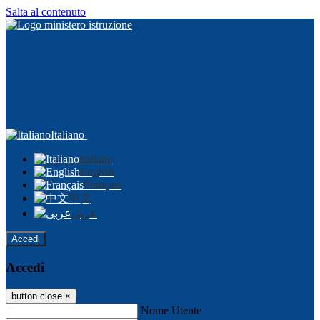
Salta al contenuto
Italiano
Italiano
English
Français
中文
عربى
Accedi
Accedi
button close
×
Nome Utente