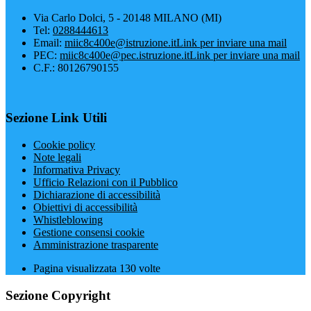
Via Carlo Dolci, 5 - 20148 MILANO (MI)
Tel:
0288444613
Email:
miic8c400e@istruzione.it
Link per inviare una mail
PEC:
miic8c400e@pec.istruzione.it
Link per inviare una mail
C.F.: 80126790155
Sezione Link Utili
Cookie policy
Note legali
Informativa Privacy
Ufficio Relazioni con il Pubblico
Dichiarazione di accessibilità
Obiettivi di accessibilità
Whistleblowing
Gestione consensi cookie
Amministrazione trasparente
Pagina visualizzata
130
volte
Sezione Copyright