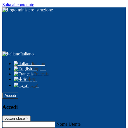
Salta al contenuto
Italiano
Italiano
English
Français
中文
عربى
Accedi
Accedi
button close
×
Nome Utente