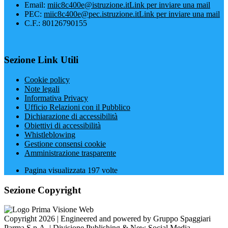
Email:
miic8c400e@istruzione.it
Link per inviare una mail
PEC:
miic8c400e@pec.istruzione.it
Link per inviare una mail
C.F.: 80126790155
Sezione Link Utili
Cookie policy
Note legali
Informativa Privacy
Ufficio Relazioni con il Pubblico
Dichiarazione di accessibilità
Obiettivi di accessibilità
Whistleblowing
Gestione consensi cookie
Amministrazione trasparente
Pagina visualizzata
197
volte
Sezione Copyright
Copyright 2026 | Engineered and powered by Gruppo Spaggiari
Parma S.p.A. | Divisione Publishing & New Social Media