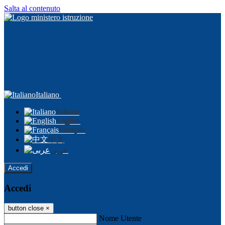
Salta al contenuto
Italiano
Italiano
English
Français
中文
عربى
Accedi
Accedi
button close
×
Nome Utente