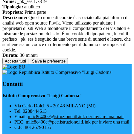
Nome:
_pk_ses.1.7319
Tipologia:
analitico
Proprieta:
Prima parte
Descrizione:
Questo nome di cookie è associato alla piattaforma di
analisi web open source Piwik. Viene utilizzato per aiutare i
proprietari di siti Web a monitorare il comportamento dei visitatori e
misurare le prestazioni del sito. È un cookie di tipo pattern, in cui il
prefisso _pk_ses è seguito da una breve serie di numeri e lettere, che
si ritiene sia un codice di riferimento per il dominio che imposta il
cookie.
Durata:
30 minuti
Accetta tutti
Salva le preferenze
Istituto Comprensivo "Luigi Cadorna"
Contatti
Istituto Comprensivo "Luigi Cadorna"
Via Carlo Dolci, 5 - 20148 MILANO (MI)
Tel:
0288444613
Email:
miic8c400e@istruzione.it
Link per inviare una mail
PEC:
miic8c400e@pec.istruzione.it
Link per inviare una mail
C.F.: 80126790155