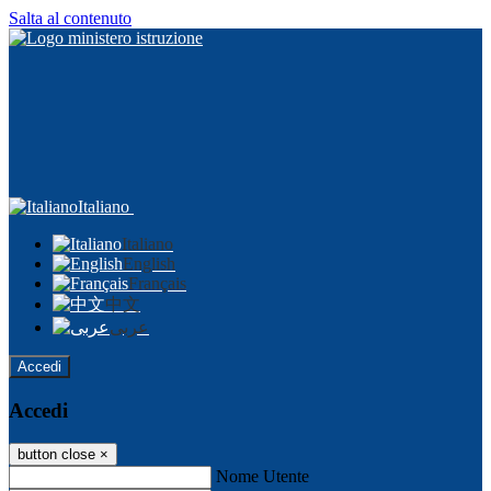
Salta al contenuto
Italiano
Italiano
English
Français
中文
عربى
Accedi
Accedi
button close
×
Nome Utente