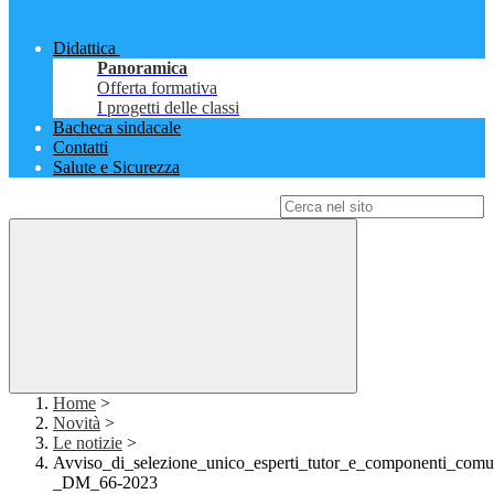
Didattica
Panoramica
Offerta formativa
I progetti delle classi
Bacheca sindacale
Contatti
Salute e Sicurezza
Campo di ricerca per le pagine del sito
Home
>
Novità
>
Le notizie
>
Avviso_di_selezione_unico_esperti_tutor_e_componenti_comu
_DM_66-2023