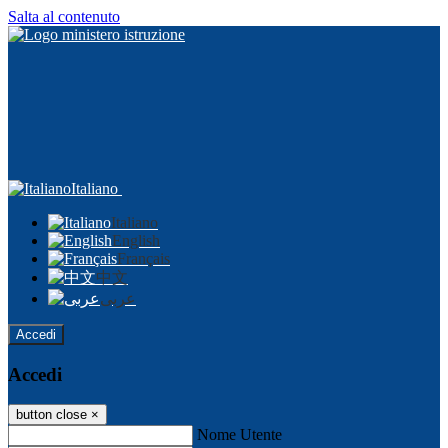
Salta al contenuto
Italiano
Italiano
English
Français
中文
عربى
Accedi
Accedi
button close
×
Nome Utente