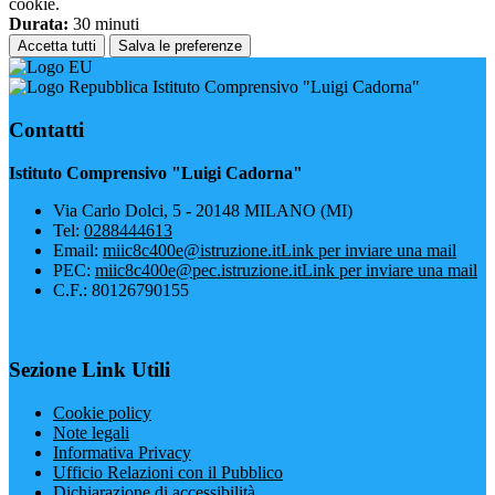
cookie.
Durata:
30 minuti
Accetta tutti
Salva le preferenze
Istituto Comprensivo "Luigi Cadorna"
Contatti
Istituto Comprensivo "Luigi Cadorna"
Via Carlo Dolci, 5 - 20148 MILANO (MI)
Tel:
0288444613
Email:
miic8c400e@istruzione.it
Link per inviare una mail
PEC:
miic8c400e@pec.istruzione.it
Link per inviare una mail
C.F.: 80126790155
Sezione Link Utili
Cookie policy
Note legali
Informativa Privacy
Ufficio Relazioni con il Pubblico
Dichiarazione di accessibilità