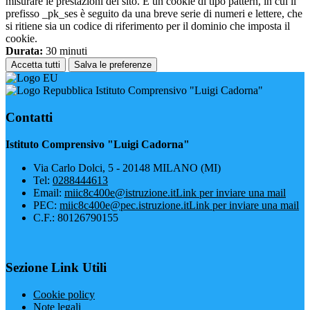
misurare le prestazioni del sito. È un cookie di tipo pattern, in cui il
prefisso _pk_ses è seguito da una breve serie di numeri e lettere, che
si ritiene sia un codice di riferimento per il dominio che imposta il
cookie.
Durata:
30 minuti
Accetta tutti
Salva le preferenze
Istituto Comprensivo "Luigi Cadorna"
Contatti
Istituto Comprensivo "Luigi Cadorna"
Via Carlo Dolci, 5 - 20148 MILANO (MI)
Tel:
0288444613
Email:
miic8c400e@istruzione.it
Link per inviare una mail
PEC:
miic8c400e@pec.istruzione.it
Link per inviare una mail
C.F.: 80126790155
Sezione Link Utili
Cookie policy
Note legali