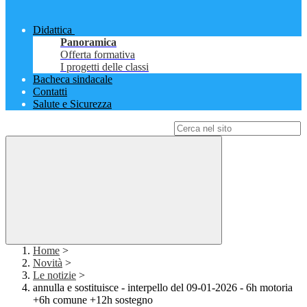
Didattica
Panoramica
Offerta formativa
I progetti delle classi
Bacheca sindacale
Contatti
Salute e Sicurezza
Campo di ricerca per le pagine del sito
Home
>
Novità
>
Le notizie
>
annulla e sostituisce - interpello del 09-01-2026 - 6h motoria
+6h comune +12h sostegno