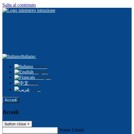
Salta al contenuto
Italiano
Italiano
English
Français
中文
عربى
Accedi
Accedi
button close
×
Nome Utente